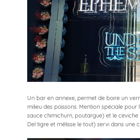
S
e
a
r
c
h
f
o
r
:
Un bar en annexe, permet de boire un verre
milieu des poissons. Mention spéciale pour
sauce chimichurri, poutargue) et le cevich
Del tigre et mélisse le tout) servi dans une c