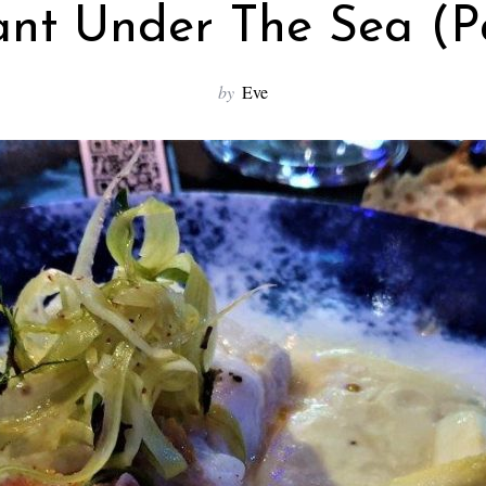
nt Under The Sea (Pa
by
Eve