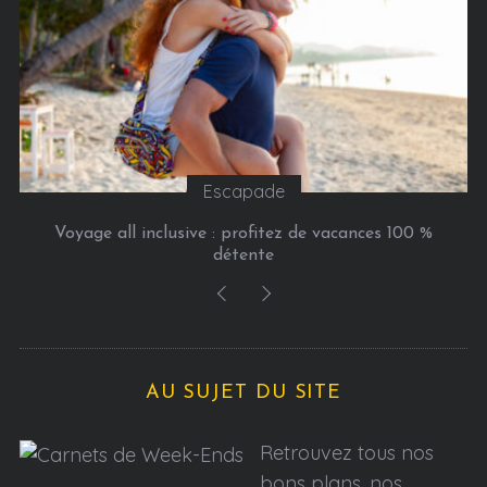
s
Escapade
Voyage all inclusive : profitez de vacances 100 %
détente
AU SUJET DU SITE
Retrouvez tous nos
bons plans, nos