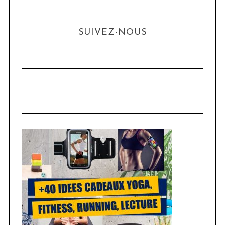
SUIVEZ-NOUS
S
e