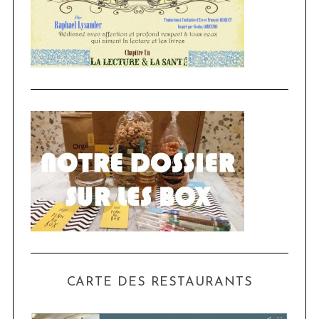
S
e
a
r
c
h
f
o
r
:
CARTE DES RESTAURANTS