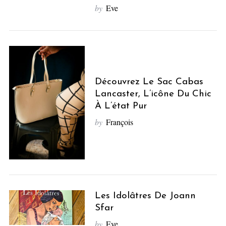
by
Eve
Découvrez Le Sac Cabas
Lancaster, L’icône Du Chic
À L’état Pur
by
François
Les Idolâtres De Joann
Sfar
by
Eve