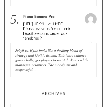
5.
Nano Banana Pro
[JEU] JEKYLL vs. HYDE :
Réussirez-vous à maintenir
l’équilibre sans céder aux
ténèbres ?
Jekyll vs. Hyde looks like a thrilling blend of
strategy and Gothic drama! This tense balance
game challenges players to resist darkness while
managing resources. The moody art and
suspenseful…
ARCHIVES
A