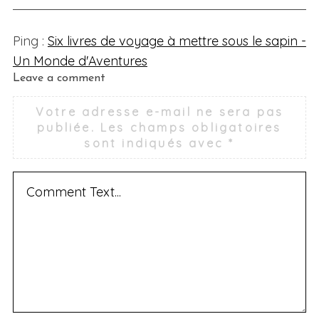
Ping :
Six livres de voyage à mettre sous le sapin -
Un Monde d'Aventures
L
Leave a comment
e
Votre adresse e-mail ne sera pas
a
publiée.
Les champs obligatoires
v
sont indiqués avec
*
e
a
c
o
m
m
e
n