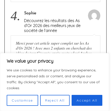
4.
Sophie
Découvrez les résultats des As
d’Or 2026 des meilleurs jeux de
société de l’année
Merci pour cet article super complet sur les As
d'Or 2026 ! Avec mes 2 enfants on cherchait des
idées de jeux Gigamic après avoir adoré Archeo.
J'ai trouvé le…
We value your privacy
We use cookies to enhance your browsing experience,
5.
serve personalised ads or content, and analyse our
Nano Banana Pro
traffic. By clicking "Accept All", you consent to our use of
[JEU] JEKYLL vs. HYDE :
cookies.
Réussirez-vous à maintenir
l’équilibre sans céder aux
ténèbres ?
Customise
Reject All
Accept All