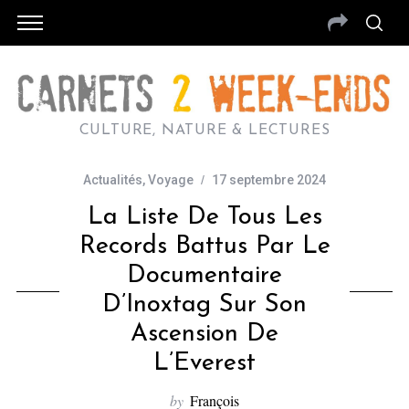
CULTURE, NATURE & LECTURES
Actualités
,
Voyage
17 septembre 2024
La Liste De Tous Les
Records Battus Par Le
Documentaire
D’Inoxtag Sur Son
Ascension De
L’Everest
by
François