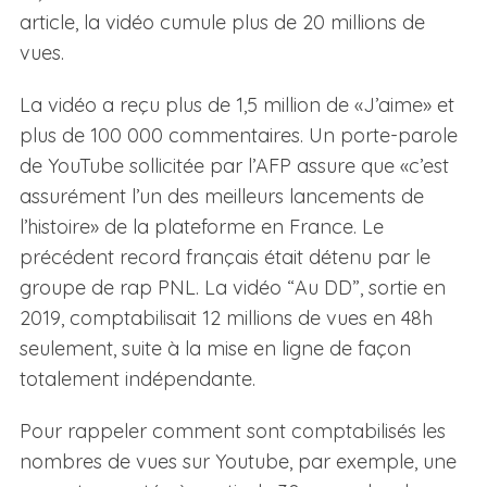
article, la vidéo cumule plus de 20 millions de
vues.
La vidéo a reçu plus de 1,5 million de «J’aime» et
plus de 100 000 commentaires. Un porte-parole
de YouTube sollicitée par l’AFP assure que «c’est
assurément l’un des meilleurs lancements de
l’histoire» de la plateforme en France. Le
S
e
précédent record français était détenu par le
a
groupe de rap PNL. La vidéo “Au DD”, sortie en
r
2019, comptabilisait 12 millions de vues en 48h
c
seulement, suite à la mise en ligne de façon
h
f
totalement indépendante.
o
r
Pour rappeler comment sont comptabilisés les
:
nombres de vues sur Youtube, par exemple, une