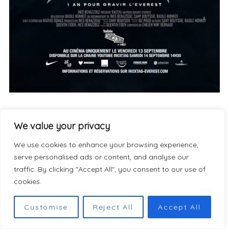
PRODUCTEUR : Ines Benazzouz
We value your privacy
PRODUCTEUR EXÉCUTIF : Samy Bouyssié
PRODUCTION EXÉCUTIVE : IDZ PROD
We use cookies to enhance your browsing experience,
DURÉE : 2h20 sur YouTube et 2h30 au cinéma
serve personalised ads or content, and analyse our
traffic. By clicking "Accept All", you consent to our use of
DISTRIBUTION : mk2.Alt via le label YouTube
cookies.
Ciné-Club par mk2
Customise
Reject All
Accept All
Commentaires via Facebook (pour les