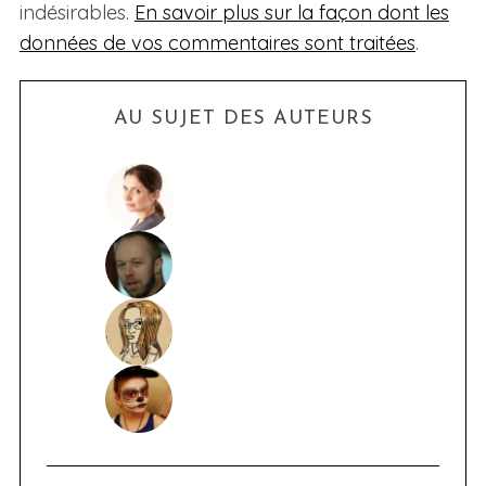
indésirables.
En savoir plus sur la façon dont les
données de vos commentaires sont traitées
.
AU SUJET DES AUTEURS
S
e
a
r
c
h
f
o
r
: