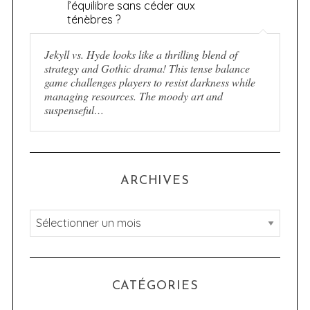
l’équilibre sans céder aux
ténèbres ?
Jekyll vs. Hyde looks like a thrilling blend of
strategy and Gothic drama! This tense balance
game challenges players to resist darkness while
managing resources. The moody art and
suspenseful…
ARCHIVES
A
r
c
h
CATÉGORIES
i