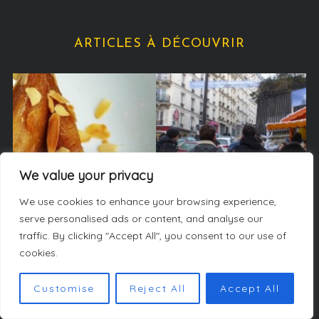
ARTICLES À DÉCOUVRIR
We value your privacy
We use cookies to enhance your browsing experience,
serve personalised ads or content, and analyse our
traffic. By clicking "Accept All", you consent to our use of
Sorties
cookies.
Google installe un chalet à Paris du 21 au 24 janvier
Customise
Reject All
Accept All
2016, pour nous permette de réaliser l’ascension
(virtuelle) du Mont-Blanc