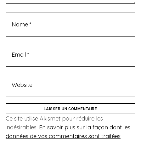
S
e
a
r
c
h
f
o
Ce site utilise Akismet pour réduire les
r
indésirables.
En savoir plus sur la façon dont les
:
données de vos commentaires sont traitées
.