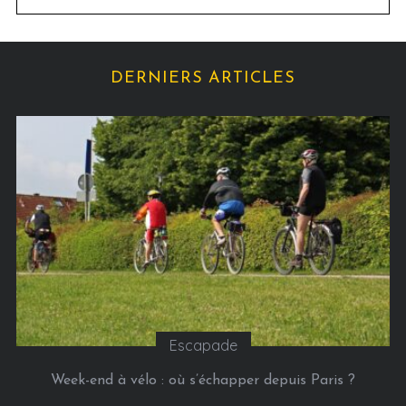
s
t
é
g
DERNIERS ARTICLES
o
r
i
e
s
Escapade
Week-end à vélo : où s’échapper depuis Paris ?