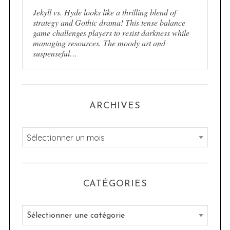
Jekyll vs. Hyde looks like a thrilling blend of
strategy and Gothic drama! This tense balance
game challenges players to resist darkness while
managing resources. The moody art and
suspenseful…
ARCHIVES
A
r
c
h
CATÉGORIES
i
v
C
e
a