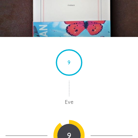
9
Eve
9