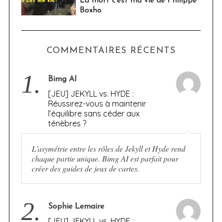
La mort c’est ma vie de Philippe
Boxho
COMMENTAIRES RÉCENTS
1.
Bimg AI
[JEU] JEKYLL vs. HYDE :
Réussirez-vous à maintenir
l’équilibre sans céder aux
ténèbres ?
L'asymétrie entre les rôles de Jekyll et Hyde rend
chaque partie unique. Bimg AI est parfait pour
créer des guides de jeux de cartes.
2.
Sophie Lemaire
[JEU] JEKYLL vs. HYDE :