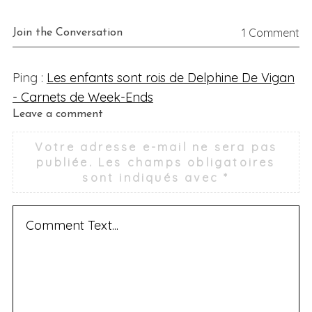
1 Comment
Join the Conversation
Ping :
Les enfants sont rois de Delphine De Vigan
- Carnets de Week-Ends
L
Leave a comment
e
Votre adresse e-mail ne sera pas
a
publiée.
Les champs obligatoires
v
sont indiqués avec
*
e
a
c
o
m
m
e