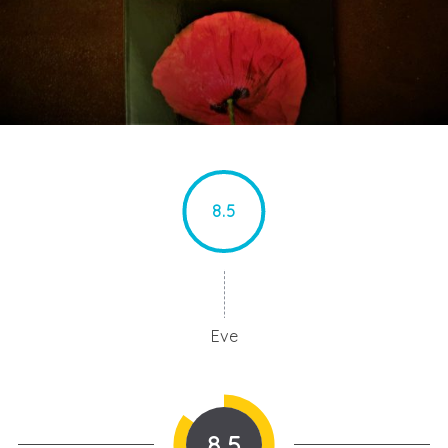
8.5
Eve
8.5