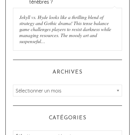
ténèbres ?
Jekyll vs. Hyde looks like a thrilling blend of
strategy and Gothic drama! This tense balance
game challenges players to resist darkness while
managing resources. The moody art and
suspenseful…
ARCHIVES
A
r
c
h
CATÉGORIES
i
v
C