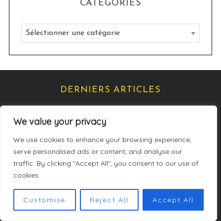
CATÉGORIES
i
v
C
e
a
s
t
é
g
DERNIERS ARTICLES
o
r
We value your privacy
i
We use cookies to enhance your browsing experience,
e
serve personalised ads or content, and analyse our
s
traffic. By clicking "Accept All", you consent to our use of
cookies.
Customise
Reject All
Accept All