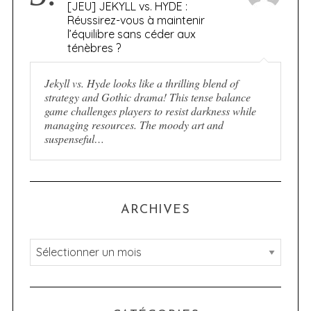
[JEU] JEKYLL vs. HYDE :
Réussirez-vous à maintenir
l’équilibre sans céder aux
ténèbres ?
Jekyll vs. Hyde looks like a thrilling blend of
strategy and Gothic drama! This tense balance
game challenges players to resist darkness while
managing resources. The moody art and
suspenseful…
ARCHIVES
A
r
c
h