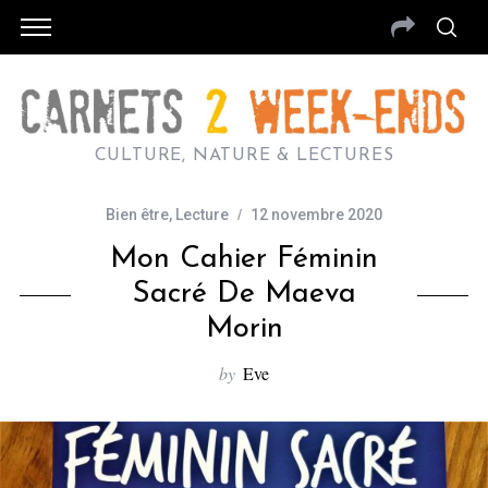
CULTURE, NATURE & LECTURES
Bien être
,
Lecture
12 novembre 2020
Mon Cahier Féminin
Sacré De Maeva
Morin
by
Eve