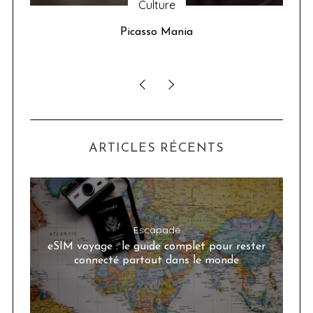
Food
750g La Table
Go
ja
ARTICLES RÉCENTS
Escapade
eSIM voyage : le guide complet pour rester
connecté partout dans le monde