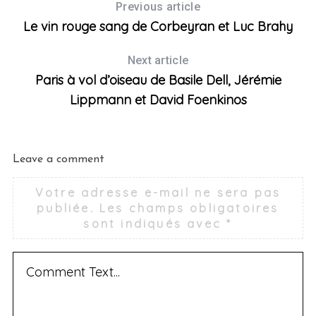
Previous article
Le vin rouge sang de Corbeyran et Luc Brahy
Next article
Paris à vol d’oiseau de Basile Dell, Jérémie
Lippmann et David Foenkinos
S
Leave a comment
e
a
Votre adresse e-mail ne sera pas
r
publiée.
Les champs obligatoires
c
sont indiqués avec
*
h
f
o
r
: