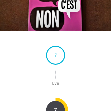
7
Eve
7