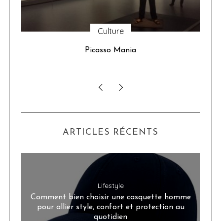
Culture
u 24
Picasso Mania
ser
ARTICLES RÉCENTS
Lifestyle
Comment bien choisir une casquette homme
pour allier style, confort et protection au
quotidien