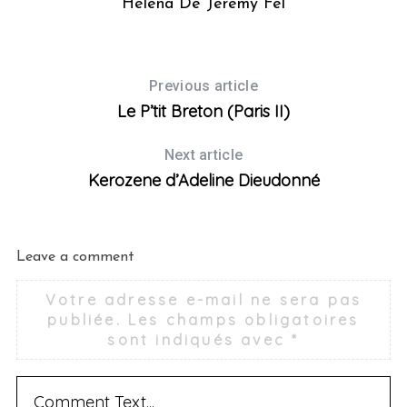
Helena De Jérémy Fel
A
Previous article
Le P’tit Breton (Paris II)
Next article
Kerozene d’Adeline Dieudonné
Leave a comment
Votre adresse e-mail ne sera pas
publiée.
Les champs obligatoires
sont indiqués avec
*