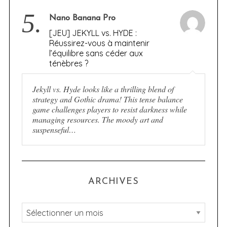
5.
Nano Banana Pro
[JEU] JEKYLL vs. HYDE :
Réussirez-vous à maintenir
l’équilibre sans céder aux
ténèbres ?
Jekyll vs. Hyde looks like a thrilling blend of
strategy and Gothic drama! This tense balance
game challenges players to resist darkness while
managing resources. The moody art and
suspenseful…
ARCHIVES
A
r