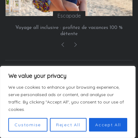
Escapade
Voyage all inclusive : profitez de vacances 100 %
détente
AU SUJET DU SITE
We value your privacy
We use cookies to enhance your browsing experience,
Retrouvez tous nos
serve personalised ads or content, and analyse our
bons plans, nos
traffic. By clicking "Accept All", you consent to our use of
bonnes adresses et
cookies.
nos idées de sorties : Food, Bien-Etre, running,
Yoga, Zumba, Culture, Expo, Musée, DIY, Lecture,
Customise
Reject All
Accept All
Lifestyle, Voyage