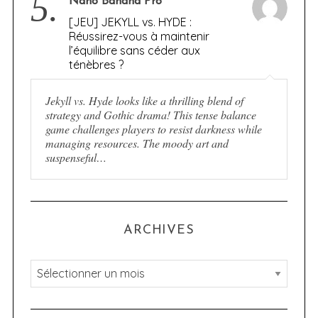
5.
Nano Banana Pro
[JEU] JEKYLL vs. HYDE :
Réussirez-vous à maintenir
l’équilibre sans céder aux
ténèbres ?
Jekyll vs. Hyde looks like a thrilling blend of
strategy and Gothic drama! This tense balance
game challenges players to resist darkness while
managing resources. The moody art and
suspenseful…
ARCHIVES
A
r
c