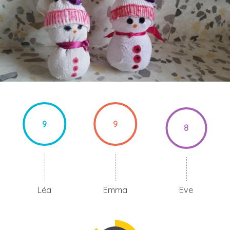
9
9
8
Léa
Emma
Eve