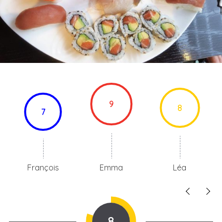
9
8
7
François
Emma
Léa
8