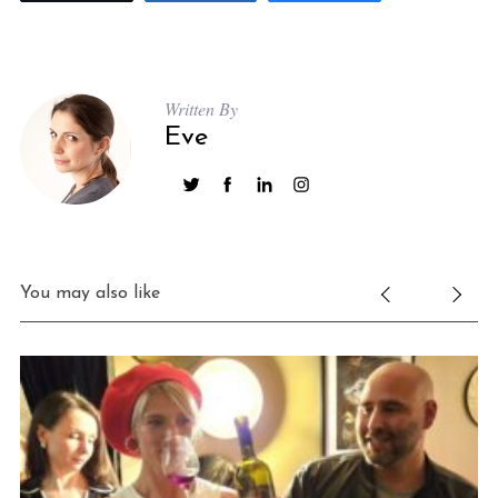
Written By
Eve
S
e
a
You may also like
r
c
h
f
o
r
: