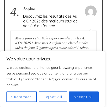
4.
Sophie
Découvrez les résultats des As
d’Or 2026 des meilleurs jeux de
société de l’année
Merci pour cet article super complet sur les As
d'Or 2026 ! Avec mes 2 enfants on cherchait des
idées de jeux Gigamic après avoir adoré Archeo.
J'ai trouvé le…
We value your privacy
We use cookies to enhance your browsing experience,
5.
Nano Banana Pro
serve personalised ads or content, and analyse our
[JEU] JEKYLL vs. HYDE :
traffic. By clicking "Accept All", you consent to our use of
Réussirez-vous à maintenir
cookies.
l’équilibre sans céder aux
ténèbres ?
Customise
Reject All
Accept All
Jekyll vs. Hyde looks like a thrilling blend of