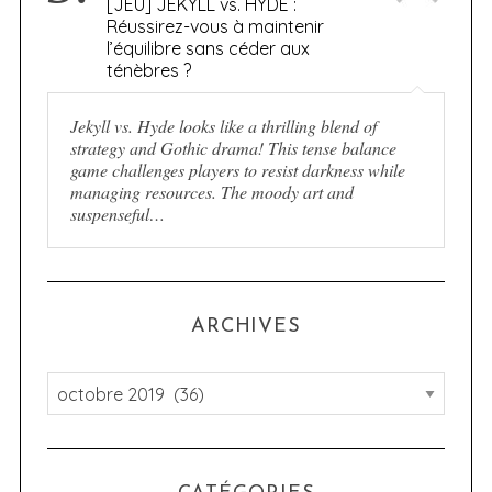
[JEU] JEKYLL vs. HYDE :
Réussirez-vous à maintenir
l’équilibre sans céder aux
ténèbres ?
Jekyll vs. Hyde looks like a thrilling blend of
strategy and Gothic drama! This tense balance
game challenges players to resist darkness while
managing resources. The moody art and
suspenseful…
ARCHIVES
A
r
c
h