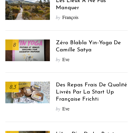
Les Lieux À Ne Pas
Manquer
by
François
Zéro Blabla Yin-Yoga De
8
Camille Satya
by
Eve
Des Repas Frais De Qualité
8.3
Livrés Par La Start Up
Française Frichti
by
Eve