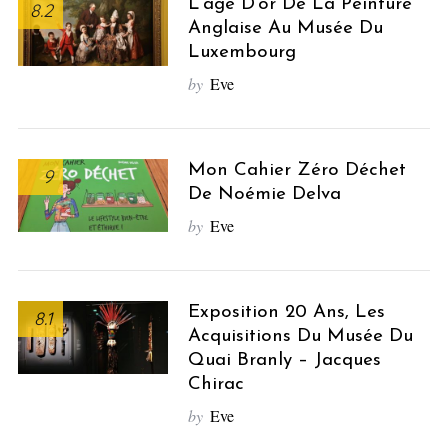
L’âge D’or De La Peinture
8.2
Anglaise Au Musée Du
Luxembourg
by
Eve
Mon Cahier Zéro Déchet
9
De Noémie Delva
by
Eve
Exposition 20 Ans, Les
8.1
Acquisitions Du Musée Du
Quai Branly – Jacques
Chirac
by
Eve