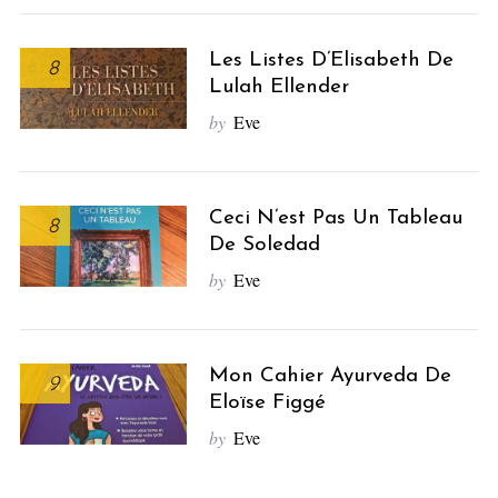
Les Listes D’Elisabeth De
8
Lulah Ellender
by
Eve
Ceci N’est Pas Un Tableau
8
De Soledad
by
Eve
Mon Cahier Ayurveda De
9
Eloïse Figgé
by
Eve