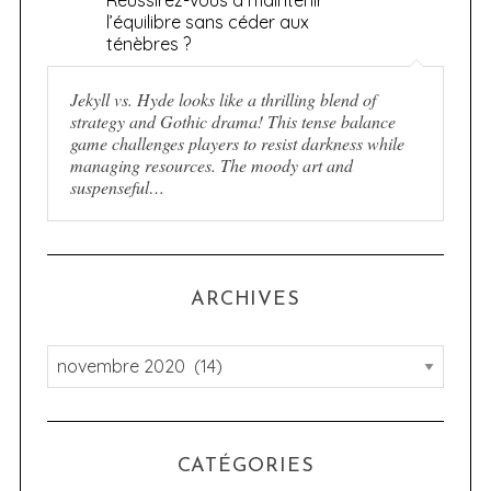
l’équilibre sans céder aux
ténèbres ?
Jekyll vs. Hyde looks like a thrilling blend of
strategy and Gothic drama! This tense balance
game challenges players to resist darkness while
managing resources. The moody art and
suspenseful…
ARCHIVES
A
r
c
h
CATÉGORIES
i