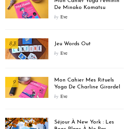
Mon Cahier Yoga Féminin
De Minako Komatsu
by
Eve
8.3
Jeu Words Out
by
Eve
Mon Cahier Mes Rituels
9
Yoga De Charline Girardel
by
Eve
Séjour À New York : Les