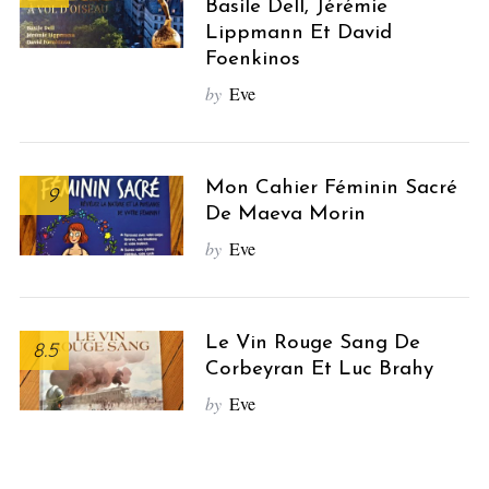
Basile Dell, Jérémie
Lippmann Et David
Foenkinos
by
Eve
Mon Cahier Féminin Sacré
9
De Maeva Morin
by
Eve
Le Vin Rouge Sang De
8.5
Corbeyran Et Luc Brahy
by
Eve