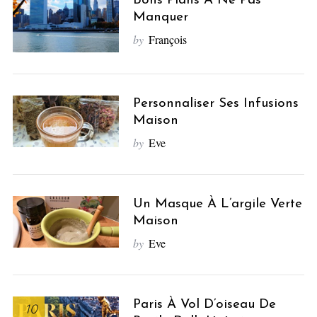
Bons Plans À Ne Pas
Manquer
by
François
Personnaliser Ses Infusions
Maison
by
Eve
Un Masque À L’argile Verte
Maison
by
Eve
Paris À Vol D’oiseau De
10