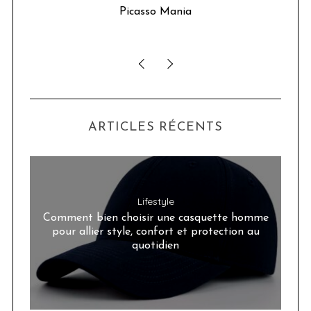
u 24
Picasso Mania
ser
ARTICLES RÉCENTS
Lifestyle
Comment bien choisir une casquette homme
pour allier style, confort et protection au
quotidien