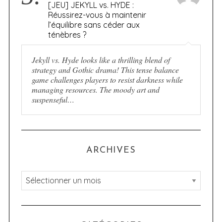
[JEU] JEKYLL vs. HYDE :
Réussirez-vous à maintenir
l’équilibre sans céder aux
ténèbres ?
Jekyll vs. Hyde looks like a thrilling blend of
strategy and Gothic drama! This tense balance
game challenges players to resist darkness while
managing resources. The moody art and
suspenseful…
ARCHIVES
A
r
c
h