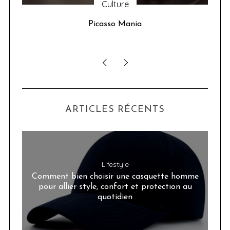
Culture
u 24
Picasso Mania
ser
ARTICLES RÉCENTS
Lifestyle
Comment bien choisir une casquette homme
pour allier style, confort et protection au
quotidien