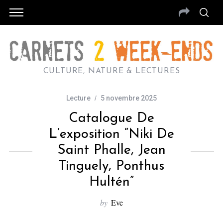
CULTURE, NATURE & LECTURES
Lecture
5 novembre 2025
Catalogue De
L’exposition “Niki De
Saint Phalle, Jean
Tinguely, Ponthus
Hultén”
by
Eve