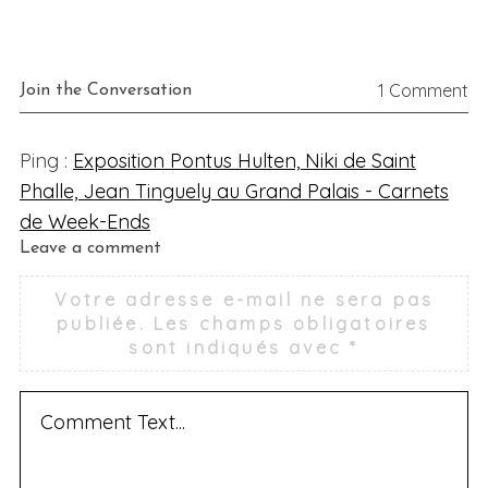
1 Comment
Join the Conversation
Ping :
Exposition Pontus Hulten, Niki de Saint
Phalle, Jean Tinguely au Grand Palais - Carnets
de Week-Ends
L
Leave a comment
e
Votre adresse e-mail ne sera pas
a
publiée.
Les champs obligatoires
v
sont indiqués avec
*
e
a
c
o