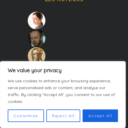
We value your privacy
We use cookies to enhance your browsing experience,
serve personalised ads or content, and analyse our
traffic. By clicking "Accept All", you consent to our use of
cookies.
COPYRIGHT CARNETS DE WEEK-ENDS. TOUS DROITS RÉSERVÉS.
POLITIQUE DE CONFIDENTIALITÉ
Customise
Reject All
Accept All
BACK TO TOP