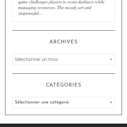
game challenges players to resist darkness while
managing resources. The moody art and
suspenseful…
ARCHIVES
A
r
c
h
CATÉGORIES
i
v
C
e
a
s
t
é