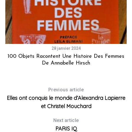
28 janvier 2024
100 Objets Racontent Une Histoire Des Femmes
A
De Annabelle Hirsch
Previous article
Elles ont conquis le monde d’Alexandra Lapierre
et Christel Mouchard
Next article
PARIS IQ