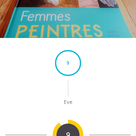
9
Eve
9