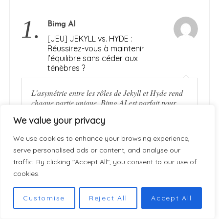
1.
Bimg AI
[JEU] JEKYLL vs. HYDE :
Réussirez-vous à maintenir
l’équilibre sans céder aux
ténèbres ?
L'asymétrie entre les rôles de Jekyll et Hyde rend
chaque partie unique. Bimg AI est parfait pour
créer des guides de jeux de cartes.
We value your privacy
We use cookies to enhance your browsing experience,
2.
serve personalised ads or content, and analyse our
Sophie Lemaire
traffic. By clicking "Accept All", you consent to our use of
[JEU] JEKYLL vs. HYDE :
Réussirez-vous à maintenir
cookies.
l’équilibre sans céder aux
ténèbres ?
Customise
Reject All
Accept All
Merci pour cette analyse détaillée de Jekyll vs.