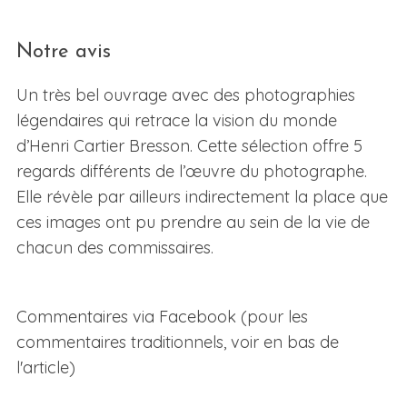
Notre avis
Un très bel ouvrage avec des photographies
légendaires qui retrace la vision du monde
d’Henri Cartier Bresson. Cette sélection offre 5
regards différents de l’œuvre du photographe.
S
Elle révèle par ailleurs indirectement la place que
e
ces images ont pu prendre au sein de la vie de
a
chacun des commissaires.
r
c
h
f
Commentaires via Facebook (pour les
o
commentaires traditionnels, voir en bas de
r
l'article)
: