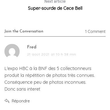
Next article
Super-sourde de Cece Bell
1 Comment
Join the Conversation
s
Fred
a
21 août 2021 at 10 h 38 min
y
s
L’expo HBC à la BNF des 5 collectionneurs
:
produit la répétition de photos très connues.
Conséquence peu de photos inconnues.
Donc sans interet
Répondre