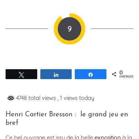
9
0
Tweetez
Partagez
Partagez
PARTAGES
4748 total views
, 1 views today
Henri Cartier Bresson : le grand jeu en
bref
Ce bel ouvrage est issu de la belle
exposition
à la