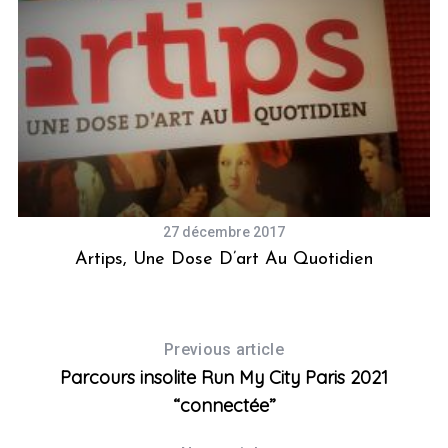
27 décembre 2017
r,
Artips, Une Dose D’art Au Quotidien
C
Previous article
Parcours insolite Run My City Paris 2021
“connectée”