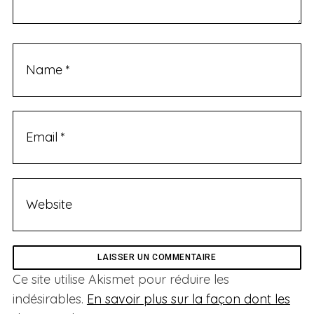
S
e
a
r
c
h
f
o
r
Ce site utilise Akismet pour réduire les
:
indésirables.
En savoir plus sur la façon dont les