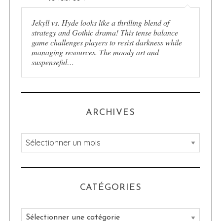
Jekyll vs. Hyde looks like a thrilling blend of
strategy and Gothic drama! This tense balance
game challenges players to resist darkness while
managing resources. The moody art and
suspenseful…
ARCHIVES
A
r
c
h
CATÉGORIES
i
v
C