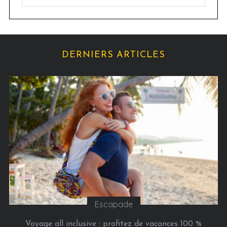
e
a
s
t
é
g
DERNIERS ARTICLES
o
r
i
e
s
Escapade
Voyage all inclusive : profitez de vacances 100 %