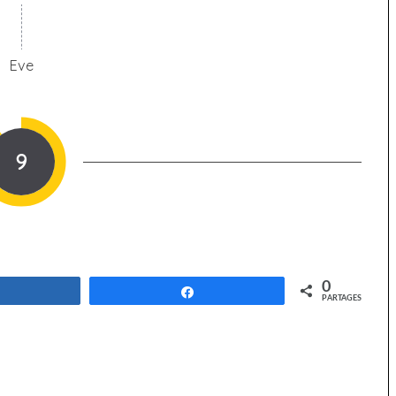
Eve
9
0
Partagez
Partagez
PARTAGES