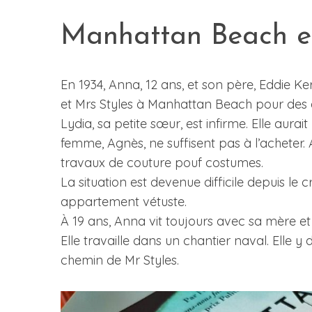
Manhattan Beach e
S
En 1934, Anna, 12 ans, et son père, Eddie K
e
a
et Mrs Styles à Manhattan Beach pour des af
r
Lydia, sa petite sœur, est infirme. Elle aurai
c
femme, Agnès, ne suffisent pas à l’acheter.
h
travaux de couture pouf costumes.
f
o
La situation est devenue difficile depuis le c
r
appartement vétuste.
:
À 19 ans, Anna vit toujours avec sa mère et
Elle travaille dans un chantier naval. Elle y
chemin de Mr Styles.