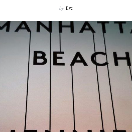
by
Eve