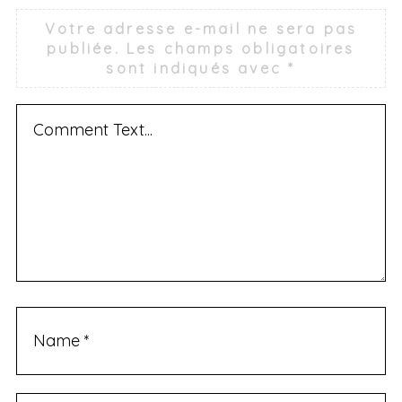
e
Votre adresse e-mail ne sera pas
a
publiée.
Les champs obligatoires
v
sont indiqués avec
*
e
a
c
o
m
m
e
n
t