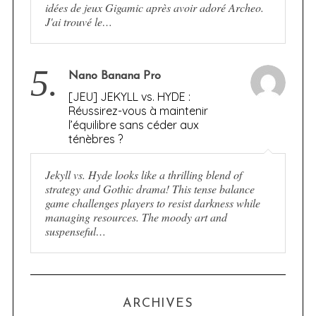
idées de jeux Gigamic après avoir adoré Archeo.
J'ai trouvé le…
5.
Nano Banana Pro
[JEU] JEKYLL vs. HYDE :
Réussirez-vous à maintenir
l’équilibre sans céder aux
ténèbres ?
Jekyll vs. Hyde looks like a thrilling blend of
strategy and Gothic drama! This tense balance
game challenges players to resist darkness while
managing resources. The moody art and
suspenseful…
ARCHIVES