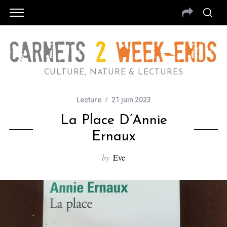
CULTURE, NATURE & LECTURES
Lecture
21 juin 2023
La Place D’Annie
Ernaux
by
Eve