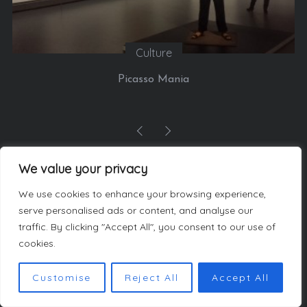
Culture
Picasso Mania
We value your privacy
LES AUTEURS
We use cookies to enhance your browsing experience,
serve personalised ads or content, and analyse our
traffic. By clicking "Accept All", you consent to our use of
cookies.
Customise
Reject All
Accept All