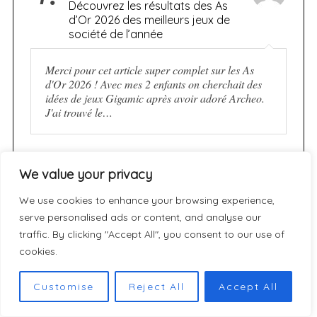
Découvrez les résultats des As
d’Or 2026 des meilleurs jeux de
société de l’année
Merci pour cet article super complet sur les As
d'Or 2026 ! Avec mes 2 enfants on cherchait des
idées de jeux Gigamic après avoir adoré Archeo.
J'ai trouvé le…
5.
Nano Banana Pro
We value your privacy
[JEU] JEKYLL vs. HYDE :
We use cookies to enhance your browsing experience,
Réussirez-vous à maintenir
l’équilibre sans céder aux
serve personalised ads or content, and analyse our
ténèbres ?
traffic. By clicking "Accept All", you consent to our use of
cookies.
Jekyll vs. Hyde looks like a thrilling blend of
strategy and Gothic drama! This tense balance
Customise
Reject All
Accept All
game challenges players to resist darkness while
managing resources. The moody art and