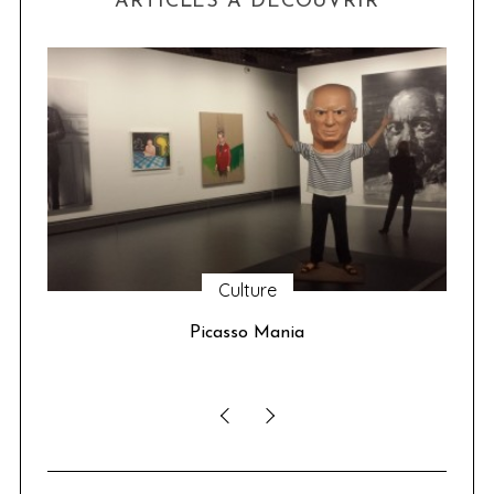
ARTICLES À DÉCOUVRIR
Culture
u 24
Picasso Mania
ser