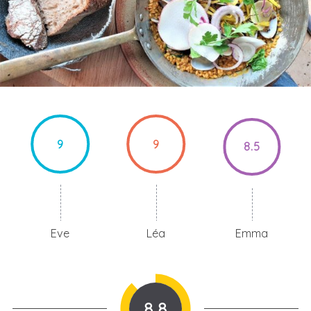
9
9
8.5
Eve
Léa
Emma
8.8