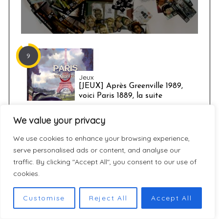
9
Jeux
[JEUX] Après Greenville 1989,
voici Paris 1889, la suite
We value your privacy
9
We use cookies to enhance your browsing experience,
Jeux
serve personalised ads or content, and analyse our
[JEUX] Greenville 1989 : un jeu
traffic. By clicking "Accept All", you consent to our use of
coopératif narratif et d’horreur
cookies.
9
Jeux
Customise
Reject All
Accept All
[JEUX] Sub Terra – Piégés dans
les profondeurs souterraines,