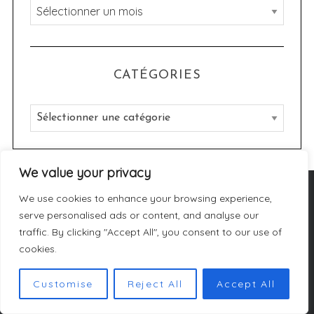
A
r
c
h
CATÉGORIES
i
v
C
e
a
s
t
We value your privacy
é
g
DERNIERS ARTICLES
We use cookies to enhance your browsing experience,
o
serve personalised ads or content, and analyse our
r
traffic. By clicking "Accept All", you consent to our use of
cookies.
i
e
Customise
Reject All
Accept All
s