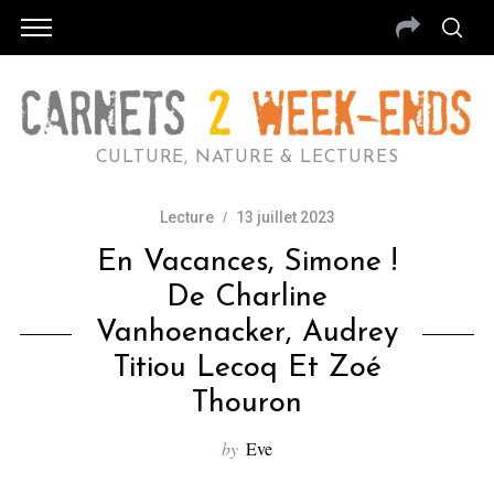
CULTURE, NATURE & LECTURES
Lecture
13 juillet 2023
En Vacances, Simone !
De Charline
Vanhoenacker, Audrey
Titiou Lecoq Et Zoé
Thouron
by
Eve