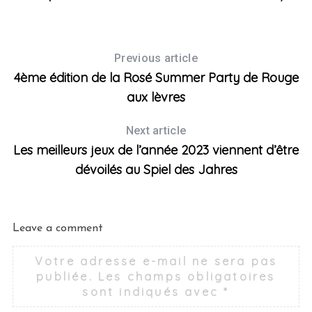
Previous article
4ème édition de la Rosé Summer Party de Rouge
aux lèvres
Next article
S
Les meilleurs jeux de l’année 2023 viennent d’être
e
dévoilés au Spiel des Jahres
a
r
c
h
Leave a comment
f
o
Votre adresse e-mail ne sera pas
r
publiée.
Les champs obligatoires
:
sont indiqués avec
*