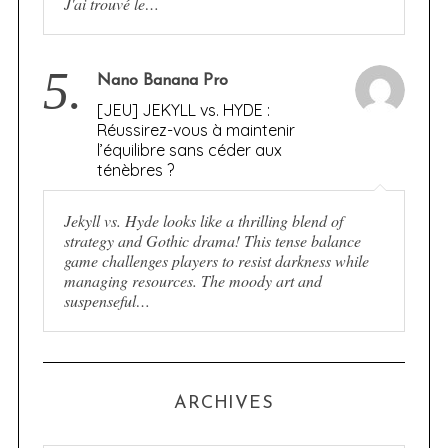
J'ai trouvé le…
5.
Nano Banana Pro
[JEU] JEKYLL vs. HYDE :
Réussirez-vous à maintenir
l’équilibre sans céder aux
ténèbres ?
Jekyll vs. Hyde looks like a thrilling blend of
strategy and Gothic drama! This tense balance
game challenges players to resist darkness while
managing resources. The moody art and
suspenseful…
ARCHIVES