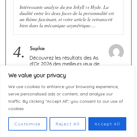
Intéressante analyse du jeu Jekyll vs Hyde. La
dualité entre les deux faces de la personnalité est
un thème fascinant, et votre article le retranscrit
bien dans la mécanique asymétrique.…
4.
Sophie
Découvrez les résultats des As
d’Or 2026 des meilleurs jeux de
société de l’année
We value your privacy
Merci pour cet article super complet sur les As
We use cookies to enhance your browsing experience,
d'Or 2026 ! Avec mes 2 enfants on cherchait des
serve personalised ads or content, and analyse our
idées de jeux Gigamic après avoir adoré Archeo.
traffic. By clicking "Accept All", you consent to our use of
J'ai trouvé le…
cookies.
Customise
Reject All
Accept All
5.
Nano Banana Pro
[JEU] JEKYLL vs. HYDE :