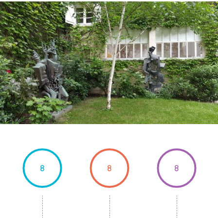
8
8
8