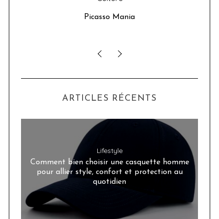
u 24
Picasso Mania
ser
ARTICLES RÉCENTS
Lifestyle
Comment bien choisir une casquette homme
pour allier style, confort et protection au
quotidien