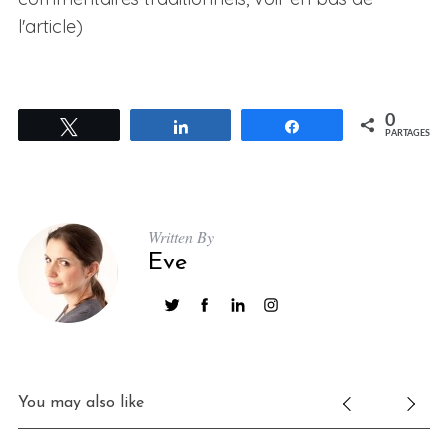
l'article)
0
Tweetez
Partagez
Partagez
PARTAGES
S
e
Written By
a
Eve
r
c
h
f
o
r
You may also like
: