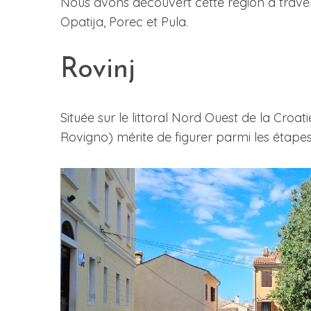
Nous avons découvert cette région à travers l
Opatija, Porec et Pula.
Rovinj
S
e
a
r
Située sur le littoral Nord Ouest de la Croatie
c
Rovigno) mérite de figurer parmi les étape
h
f
o
r
: