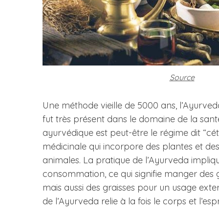
S
e
a
Source
r
c
h
Une méthode vieille de 5000 ans, l’Ayurveda 
f
fut très présent dans le domaine de la san
o
ayurvédique est peut-être le régime dit “
r
médicinale qui incorpore des plantes et des
:
animales. La pratique de l’Ayurveda implique 
consommation, ce qui signifie manger des g
mais aussi des graisses pour un usage exte
de l’Ayurveda relie à la fois le corps et l’es