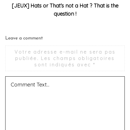
[JEUX] Hats or That’s not a Hat ? That is the
question !
Leave a comment
Votre adresse e-mail ne sera pas
publiée.
Les champs obligatoires
S
sont indiqués avec
*
e
a
r
c
h
f
o
r
: