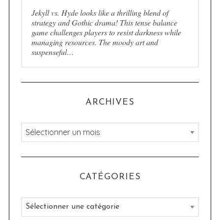
Jekyll vs. Hyde looks like a thrilling blend of
strategy and Gothic drama! This tense balance
game challenges players to resist darkness while
managing resources. The moody art and
suspenseful…
ARCHIVES
A
r
c
h
CATÉGORIES
i
v
C
e
a