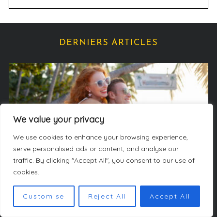
s
t
é
g
DERNIERS ARTICLES
o
r
i
e
s
We value your privacy
We use cookies to enhance your browsing experience,
serve personalised ads or content, and analyse our
traffic. By clicking "Accept All", you consent to our use of
cookies.
Escapade
Customise
Reject All
Accept All
Voyage all inclusive : profitez de vacances 100 %
détente