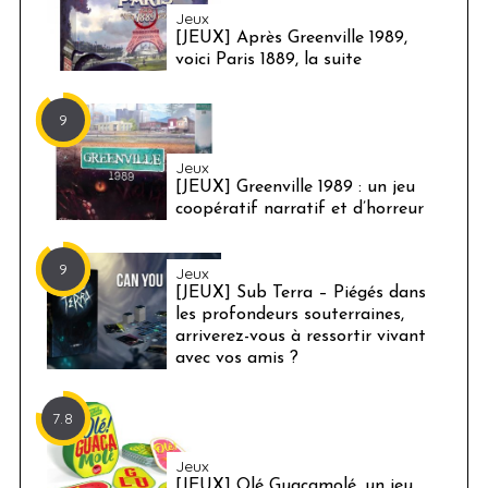
Jeux
[JEUX] Après Greenville 1989,
voici Paris 1889, la suite
9
Jeux
[JEUX] Greenville 1989 : un jeu
coopératif narratif et d’horreur
9
Jeux
[JEUX] Sub Terra – Piégés dans
les profondeurs souterraines,
arriverez-vous à ressortir vivant
avec vos amis ?
7.8
Jeux
[JEUX] Olé Guacamolé, un jeu