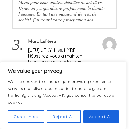
Merci pour cette analyse détaillée de Jekyll vs.
Hyde, un jeu qui illustre parfaitement la dualité
humaine. En tant que passionné de jeux de
société, j’ai trouvé votre présentation des…
3.
Marc Lefèvre
[JEU] JEKYLL vs. HYDE :
Réussirez-vous à maintenir
l’équilibre sans céder aux
ténèbres ?
We value your privacy
Intéressante analyse du jeu Jekyll vs Hyde. La
We use cookies to enhance your browsing experience,
dualité entre les deux faces de la personnalité est
serve personalised ads or content, and analyse our
un thème fascinant, et votre article le retranscrit
traffic. By clicking "Accept All", you consent to our use of
bien dans la mécanique asymétrique.…
cookies.
Customise
Reject All
Accept All
4.
Sophie