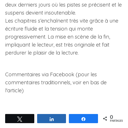
deux derniers jours où les pistes se précisent et le
suspens devient insoutenable.
Les chapitres s’enchaînent très vite grâce à une
écriture fluide et la tension qui monte
progressivement. La mise en scène de la fin,
impliquant le lecteur, est très originale et fait
perdurer le plaisir de la lecture.
S
e
a
Commentaires via Facebook (pour les
r
commentaires traditionnels, voir en bas de
c
l'article)
h
f
o
r
:
0
Tweetez
Partagez
Partagez
PARTAGES