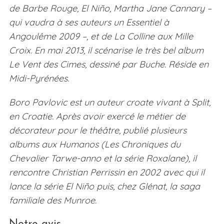
de Barbe Rouge, El Niño, Martha Jane Cannary –
qui vaudra à ses auteurs un Essentiel à
Angoulême 2009 –, et de La Colline aux Mille
Croix. En mai 2013, il scénarise le très bel album
Le Vent des Cimes, dessiné par Buche. Réside en
Midi-Pyrénées.
Boro Pavlovic est un auteur croate vivant à Split,
S
e
en Croatie. Après avoir exercé le métier de
a
décorateur pour le théâtre, publié plusieurs
r
albums aux Humanos (Les Chroniques du
c
Chevalier Tarwe-anno et la série Roxalane), il
h
f
rencontre Christian Perrissin en 2002 avec qui il
o
lance la série El Niño puis, chez Glénat, la saga
r
familiale des Munroe.
: