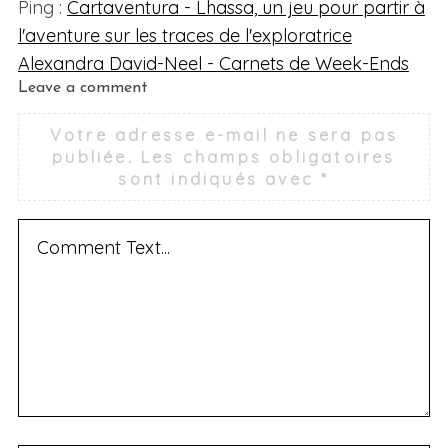
Ping :
Cartaventura - Lhassa, un jeu pour partir à
l'aventure sur les traces de l'exploratrice
Alexandra David-Neel - Carnets de Week-Ends
L
Leave a comment
e
Votre adresse e-mail ne sera pas
a
publiée.
Les champs obligatoires
v
sont indiqués avec
*
e
a
c
o
m
m
e
n
t