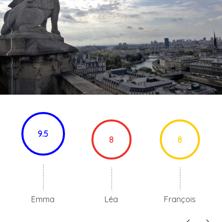
9.5
8
8
Emma
Léa
François