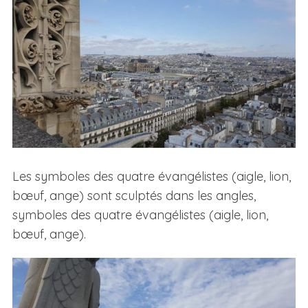
S
e
a
Les symboles des quatre évangélistes (aigle, lion,
r
bœuf, ange) sont sculptés dans les angles,
c
symboles des quatre évangélistes (aigle, lion,
h
bœuf, ange).
f
o
r
: