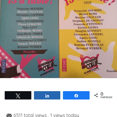
0
Tweetez
Partagez
Partagez
PARTAGES
6511 total views
, 1 views today