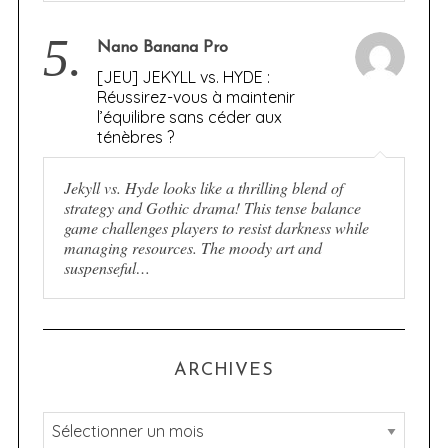
5.
Nano Banana Pro
[JEU] JEKYLL vs. HYDE :
Réussirez-vous à maintenir
l’équilibre sans céder aux
ténèbres ?
Jekyll vs. Hyde looks like a thrilling blend of
strategy and Gothic drama! This tense balance
game challenges players to resist darkness while
managing resources. The moody art and
suspenseful…
ARCHIVES
A