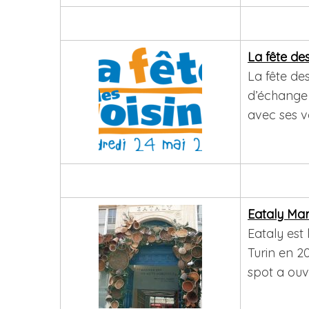
La fête des
S
La fête de
e
d’échange
a
avec ses v
r
c
h
f
o
r
:
Eataly Mar
Eataly est
Turin en 2
spot a ouve