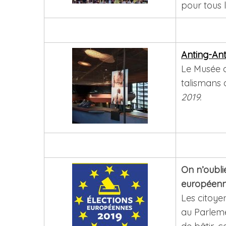
pour tous l
Anting-Ant
Le Musée d
talismans 
2019.
On n’oubli
européenn
Les citoye
au Parleme