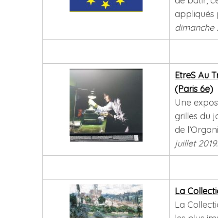
de bâtir, c
appliqués 
dimanche 
EtreS Au T
(Paris 6e)
Une exposi
grilles du
de l’Organ
juillet 2019.
La Collect
La Collecti