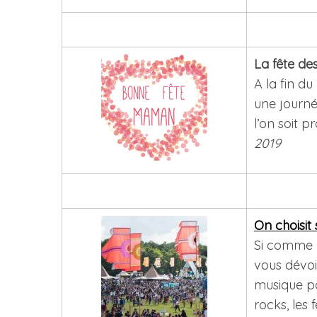
La fête de
A la fin d
une journé
l’on soit 
2019
On choisit 
Si comme n
vous dévoil
musique pou
rocks, les f