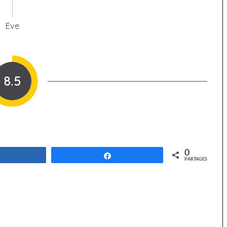
Eve
8.5
0
Partagez
Partagez
PARTAGES