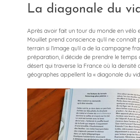
La diagonale du vi
Après avoir fait un tour du monde en vélo e
S
e
Mouillet prend conscience qu’il ne connaît p
a
terrain si l’image qu’il a de la campagne fra
r
préparation, il décide de prendre le temps d
c
désert qui traverse la France où la densité d
h
f
géographes appellent la « diagonale du vid
o
r
: