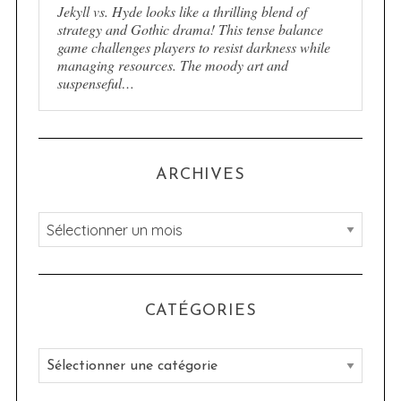
Jekyll vs. Hyde looks like a thrilling blend of
strategy and Gothic drama! This tense balance
game challenges players to resist darkness while
managing resources. The moody art and
suspenseful…
ARCHIVES
A
r
c
h
CATÉGORIES
i
v
C
e
a
s