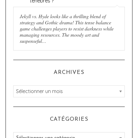
ténèbres ?
Jekyll vs. Hyde looks like a thrilling blend of
strategy and Gothic drama! This tense balance
game challenges players to resist darkness while
managing resources. The moody art and
suspenseful…
ARCHIVES
A
r
c
h
CATÉGORIES
i
v
C